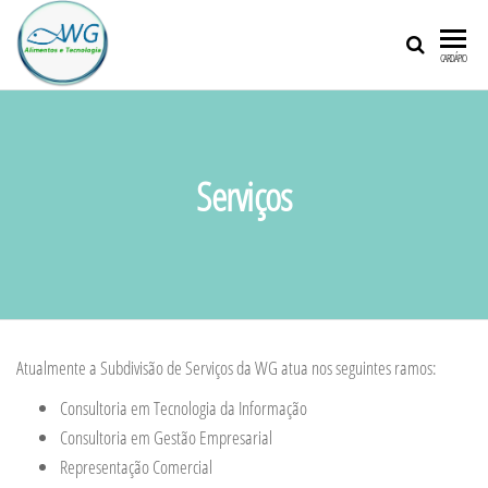
WG
Qualidade
CARDÁPIO
e
ALIMENTOS
Agilidade
E
TECNOLOGIA
Serviços
Atualmente a Subdivisão de Serviços da WG atua nos seguintes ramos:
Consultoria em Tecnologia da Informação
Consultoria em Gestão Empresarial
Representação Comercial