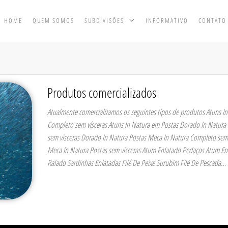
HOME
QUEM SOMOS
SUBDIVISÕES
INFORMATIVO
CONTATO
Produtos comercializados
Atualmente comercializamos os seguintes tipos de produtos Atuns I
Completo sem vísceras Atuns In Natura em Postas Dorado In Natura
sem vísceras Dorado In Natura Postas Meca In Natura Completo sem 
Meca In Natura Postas sem vísceras Atum Enlatado Pedaços Atum En
Ralado Sardinhas Enlatadas Filé De Peixe Surubim Filé De Pescada…