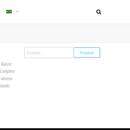
n Natura
 Completo
vísceras
latado